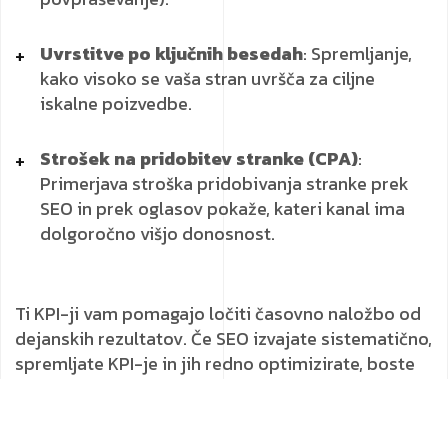
Uvrstitve po ključnih besedah
: Spremljanje,
kako visoko se vaša stran uvršča za ciljne
iskalne poizvedbe.
Strošek na pridobitev stranke (CPA)
:
Primerjava stroška pridobivanja stranke prek
SEO in prek oglasov pokaže, kateri kanal ima
dolgoročno višjo donosnost.
Ti KPI-ji vam pomagajo ločiti časovno naložbo od
dejanskih rezultatov. Če SEO izvajate sistematično,
spremljate KPI-je in jih redno optimizirate, boste
opazili, da je donosnost precej višja kot pri drugih
kanalih.