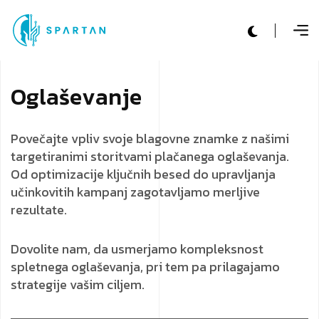
O
g
l
a
š
e
v
a
n
j
e
Povečajte vpliv svoje blagovne znamke z našimi
targetiranimi storitvami plačanega oglaševanja.
Od optimizacije ključnih besed do upravljanja
učinkovitih kampanj zagotavljamo merljive
rezultate.
Dovolite nam, da usmerjamo kompleksnost
spletnega oglaševanja, pri tem pa prilagajamo
strategije vašim ciljem.