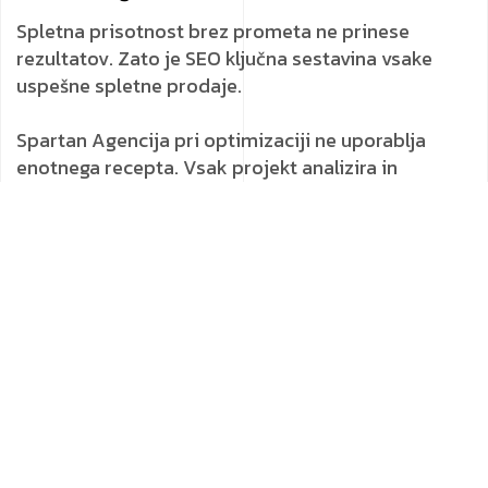
Spletna prisotnost brez prometa ne prinese
rezultatov. Zato je SEO ključna sestavina vsake
uspešne spletne prodaje.
Spartan Agencija pri optimizaciji ne uporablja
enotnega recepta. Vsak projekt analizira in
prilagodi, kar pomeni večje možnosti za uspeh v
iskalnikih. Naš pristop vključuje:
On-site SEO optimizacijo
, kjer poskrbimo za
pravilno strukturo strani, optimizirane meta
oznake, ključne besede in kakovostno vsebino.
Off-site strategije
, kot so pridobivanje
kakovostnih povratnih povezav, upravljanje
spletnega ugleda in signalov iz družbenih
omrežij.