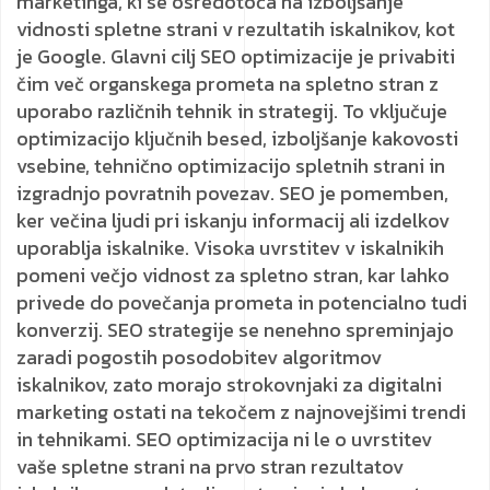
marketinga, ki se osredotoča na izboljšanje
vidnosti spletne strani v rezultatih iskalnikov, kot
je Google. Glavni cilj SEO optimizacije je privabiti
čim več organskega prometa na spletno stran z
uporabo različnih tehnik in strategij. To vključuje
optimizacijo ključnih besed, izboljšanje kakovosti
vsebine, tehnično optimizacijo spletnih strani in
izgradnjo povratnih povezav. SEO je pomemben,
ker večina ljudi pri iskanju informacij ali izdelkov
uporablja iskalnike. Visoka uvrstitev v iskalnikih
pomeni večjo vidnost za spletno stran, kar lahko
privede do povečanja prometa in potencialno tudi
konverzij. SEO strategije se nenehno spreminjajo
zaradi pogostih posodobitev algoritmov
iskalnikov, zato morajo strokovnjaki za digitalni
marketing ostati na tekočem z najnovejšimi trendi
in tehnikami. SEO optimizacija ni le o uvrstitev
vaše spletne strani na prvo stran rezultatov