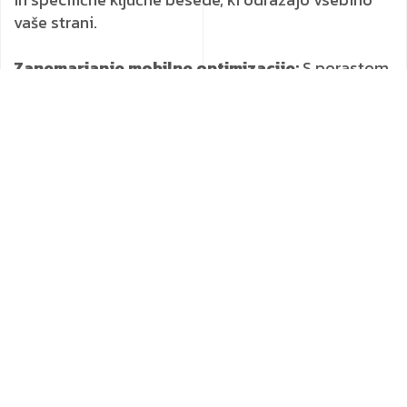
vaše strani.
Zanemarjanje mobilne optimizacije:
S porastom
uporabe mobilnih naprav je nujno, da je vaša
spletna stran mobilno odzivna. Zanemarjanje
mobilne optimizacije lahko negativno vpliva na
vašo SEO uvrstitev.
**Slaba kakovost vsebine: **Vsebina, ki ni
informativna, relevantna ali sveža, lahko škodi vaši
SEO uvrstitvi. Redno objavljanje kakovostne
vsebine, ki pritegne in obdrži obiskovalce, je
ključnega pomena.
**Prekomerna uporaba ključnih besed: **"Keyword
stuffing", ali pretirana uporaba ključnih besed, je
zastarela praksa, ki lahko škoduje vaši SEO