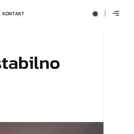
K
O
N
T
A
K
T
s
t
a
b
i
l
n
o