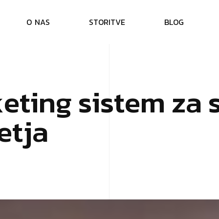
O
N
A
S
S
T
O
R
I
T
V
E
B
L
O
G
k
e
t
i
n
g
s
i
s
t
e
m
z
a
e
t
j
a